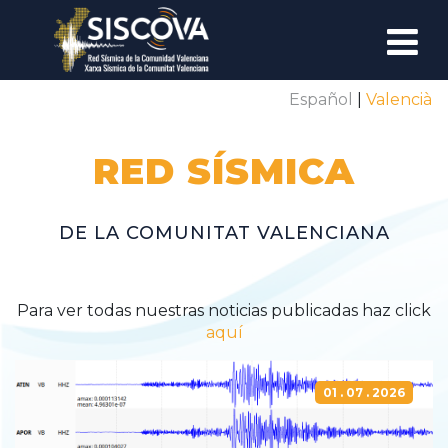
Español
Valencià
DIVULGACIÓN
¿QUÉ ES UN TERREMOTO?
RED SÍSMICA
PROPAGACIÓN DE ONDAS SÍSMICAS
DE LA COMUNITAT VALENCIANA
¿QUÉ HACER SI OCURRE UN TERREMOTO?
TERREMOTOS REGISTRADOS
Para ver todas nuestras noticias publicadas haz click
aquí
ESTACIONES SÍSMICAS
01 . 07 . 2026
SISMOGRAMA EN DIRECTO